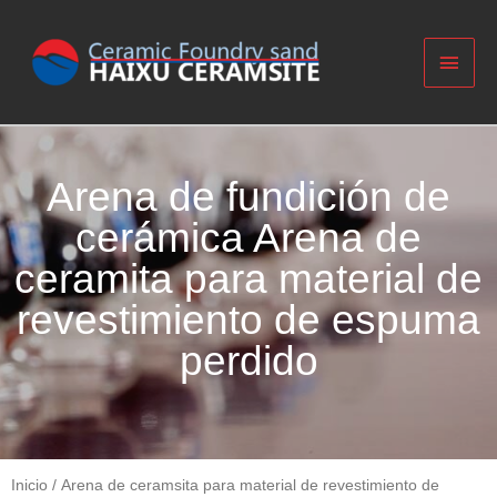
Arena de fundición de
cerámica Arena de
ceramita para material de
revestimiento de espuma
perdido
Inicio
/
Arena de ceramsita para material de revestimiento de