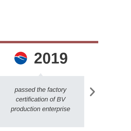
2019
passed the factory
Zh
certification of BV
Abras
production enterprise
fu