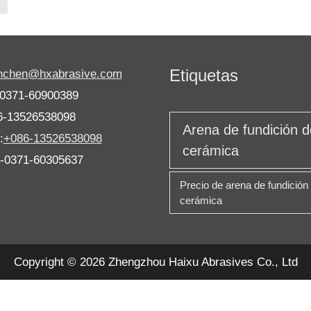
Etiquetas
anchen@hxabrasive.com
-0371-60900389
6-13526538098
Arena de fundición d
:
+086-13526538098
cerámica
6-0371-60305637
Precio de arena de fundición
cerámica
Copyright © 2026 Zhengzhou Haixu Abrasives Co., Ltd