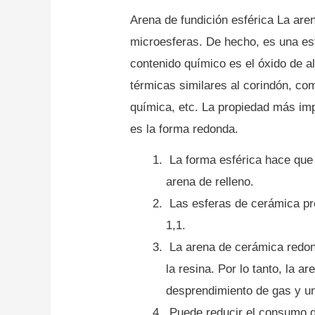
Arena de fundición esférica La are
microesferas.
De hecho, es una esf
contenido químico es el óxido de a
térmicas similares al corindón, com
química, etc. La propiedad más imp
es la forma redonda.
La forma esférica hace que 
arena de relleno.
Las esferas de cerámica pr
1,1.
La arena de cerámica redon
la resina.
Por lo tanto, la a
desprendimiento de gas y u
Puede reducir el consumo d