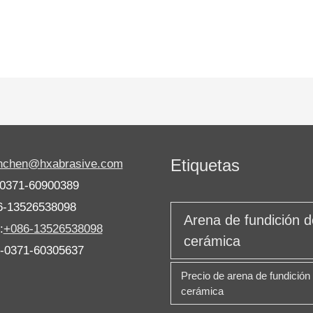
Etiquetas
anchen@hxabrasive.com
-0371-60900389
6-13526538098
Arena de fundición d
:
+086-13526538098
cerámica
6-0371-60305637
Precio de arena de fundición
cerámica