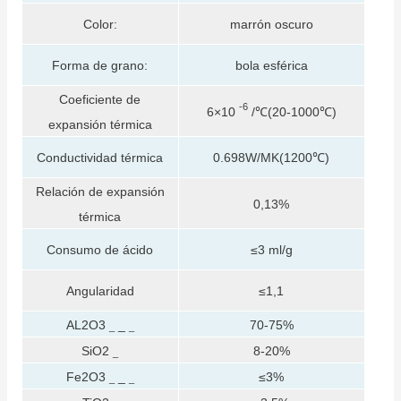
Color:
marrón oscuro
Forma de grano:
bola esférica
Coeficiente de
-6
6×10
/℃(20-1000℃)
expansión térmica
Conductividad térmica
0.698W/MK(1200℃)
Relación de expansión
0,13%
térmica
Consumo de ácido
≤3 ml/g
Angularidad
≤1,1
AL2O3
_
70-75%
_
_
SiO2
8-20%
_
Fe2O3
_
≤3%
_
_