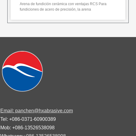
Arena de fundición cerámica con ventajas RCS Para
fundiciones de acero de precisión, la arena
Email: panchen@hxabrasive.com
Tel: +086-0371-60900389
Mob: +086-13526538098